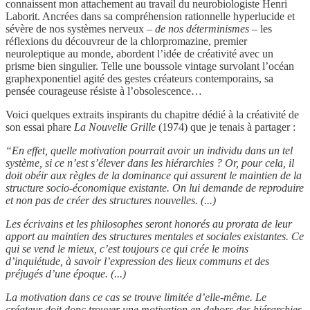
connaissent mon attachement au travail du neurobiologiste Henri
Laborit. Ancrées dans sa compréhension rationnelle hyperlucide et
sévère de nos systèmes nerveux –
de nos déterminismes
– les
réflexions du découvreur de la chlorpromazine, premier
neuroleptique au monde, abordent l’idée de créativité avec un
prisme bien singulier. Telle une boussole vintage survolant l’océan
graphexponentiel agité des gestes créateurs contemporains, sa
pensée courageuse résiste à l’obsolescence…
Voici quelques extraits inspirants du chapitre dédié à la créativité de
son essai phare
La Nouvelle Grille
(1974) que je tenais à partager :
“En effet, quelle motivation pourrait avoir un individu dans un tel
système, si ce n’est s’élever dans les hiérarchies ? Or, pour cela, il
doit obéir aux règles de la dominance qui assurent le maintien de la
structure socio-économique existante. On lui demande de reproduire
et non pas de créer des structures nouvelles. (...)
Les écrivains et les philosophes seront honorés au prorata de leur
apport au maintien des structures mentales et sociales existantes. Ce
qui se vend le mieux, c’est toujours ce qui crée le moins
d’inquiétude, à savoir l’expression des lieux communs et des
préjugés d’une époque. (...)
La motivation dans ce cas se trouve limitée d’elle-même. Le
créateur doit donc trouver une motivation en dehors des hiérarchies