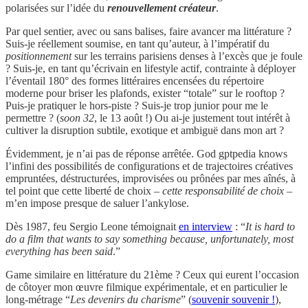
polarisées sur l’idée du
renouvellement créateur
.
Par quel sentier, avec ou sans balises, faire avancer ma littérature ?
Suis-je réellement soumise, en tant qu’auteur, à l’impératif du
positionnement
sur les terrains parisiens denses à l’excès que je foule
? Suis-je, en tant qu’écrivain en lifestyle actif, contrainte à déployer
l’éventail 180° des formes littéraires encensées du répertoire
moderne pour briser les plafonds, exister “totale” sur le rooftop ?
Puis-je pratiquer le hors-piste ? Suis-je trop junior pour me le
permettre ? (
soon 32
, le 13 août !) Ou ai-je justement tout intérêt à
cultiver la disruption subtile, exotique et ambiguë dans mon art ?
Évidemment, je n’ai pas de réponse arrêtée. God gptpedia knows
l’infini des possibilités de configurations et de trajectoires créatives
empruntées, déstructurées, improvisées ou prônées par mes aînés, à
tel point que cette liberté de choix –
cette responsabilité de choix
–
m’en impose presque de saluer l’ankylose.
Dès 1987, feu Sergio Leone témoignait
en interview
: “
It is hard to
do a film that wants to say something because, unfortunately, most
everything has been said
.”
Game similaire en littérature du 21ème ? Ceux qui eurent l’occasion
de côtoyer mon œuvre filmique expérimentale, et en particulier le
long-métrage “
Les devenirs du charisme
” (
souvenir souvenir !
),