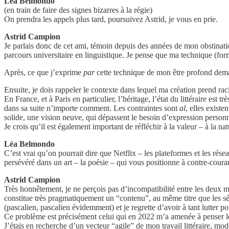
Léa Belmondo
(en train de faire des signes bizarres à la régie)
On prendra les appels plus tard, poursuivez Astrid, je vous en prie.
Astrid Campion
Je parlais donc de cet ami, témoin depuis des années de mon obstinatio
parcours universitaire en linguistique. Je pense que ma technique (form
Après, ce que j’exprime
par
cette technique de mon être profond dema
Ensuite, je dois rappeler le contexte dans lequel ma création prend rac
En France, et à Paris en particulier, l’héritage, l’état du littéraire es
dans sa suite n’importe comment. Les contraintes sont
al
, elles existe
solide, une vision neuve, qui dépassent le besoin d’expression personn
Je crois qu’il est également important de réfléchir à la valeur – à la natu
Léa Belmondo
C’est vrai qu’on pourrait dire que Netflix – les plateformes et les rés
persévéré dans un art – la poésie – qui vous positionne à contre-couran
Astrid Campion
Très honnêtement, je ne perçois pas d’incompatibilité entre les deux mon
constitue très pragmatiquement un “contenu”, au même titre que les s
(pascalien, pascalien évidemment) et je regrette d’avoir à tant lutter p
Ce problème est précisément celui qui en 2022 m’a amenée à penser le
J’étais en recherche d’un vecteur “agile” de mon travail littéraire, m