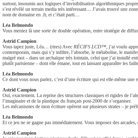
surtout, insoumis aux logiques d’invisibilisation algorithmiques prop
s’est révélé un terrain media très intéressant… J’avais trouvé une zone 
nom de domaine en .fr, et c’était parti…
Léa Belmondo
Vous meniez là une sorte de double opération, entre stratégie de diff
Astrid Campion
Vous tapez juste, Léa… (rires) Avec
RÉCIFS LCD™,
j’ai voulu appr
contemporain, mais qui s’y infiltre, l’absorbe, le métabolise, le mani
malgré moi – dans un archaïque très lointain, celui que j’ai installé 
plutôt parisienne – dont elle émane, tout en laissant apparaître les fail
Léa Belmondo
Ce dont vous nous parlez, c’est d’une écriture qui est elle-même une e
Astrid Campion
Oui, exactement. La reprise des structures classiques et rigides de l’a
l’imaginaire et de la plastique du français post-2000 de s’organiser.
Les mécanismes de mon écriture opèrent sur plusieurs strates – je pré
Léa Belmondo
Et ce jeu ne se gagne pas immédiatement. Vous imposez des arcades,
Astrid Campion