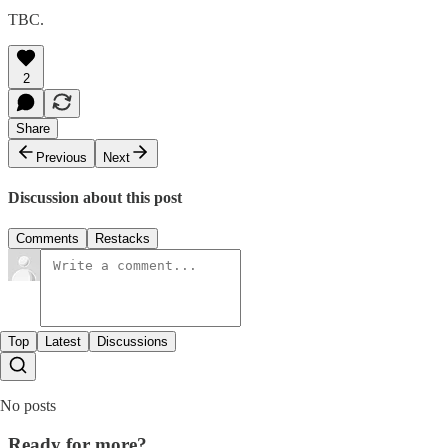
TBC.
2
Share
Previous
Next
Discussion about this post
Comments
Restacks
Top
Latest
Discussions
No posts
Ready for more?