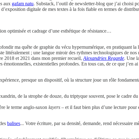
res aux
gafam natu
. Substack, l’outil de newsletter-blog que j’ai choisi 
d’exposition digitale de mes textes à la fois fiable en termes de distribu
usion optimisée et cadrage d’une esthétique de résistance…
ofondir ma quête de graphie du vécu hypernumérique, en pratiquant la l
feste littéralement ; une langue miroir des rythmes technologiques de no
entre 2018 et 2021 dans mon premier recueil,
Alexandries Regarde
. Une l
les émotionnelles, existentielles profondes. En tous cas, de ce que j’en ai
xpérience, presque un dispositif, où la structure joue un rôle fondament
lexandrin, de la strophe de douze, du triptyque souvent, pose le cadre du 
fère le terme anglo-saxon
layers
– et il faut bien plus d’une lecture pour e
 des
balises
... Votre écriture, par sa densité, demande, rend nécessaire 