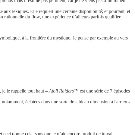
omprends mais n’estime pas pertinent, car je ne viens pas d’un milieu
 aux lexiques. Elle requiert une certaine disponibilité; et pourtant, et
n rationnelle du flow, une expérience d’ailleurs parfois qualifiée
, symbolique, à la frontière du mystique. Je pense par exemple au vers
, je le rappelle tout haut –
Atoll Raiders™
est une série de 7 épisodes
ion notamment, éclatées dans une sorte de tableau dimension à l'arrière-
ceci donne cela, sans que je n’aie encore produit de travail