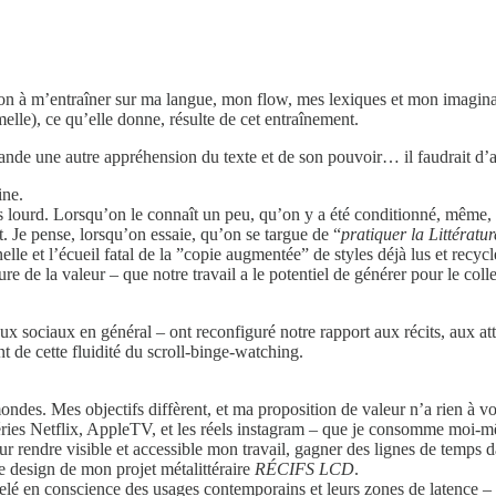
n à m’entraîner sur ma langue, mon flow, mes lexiques et mon imaginatio
elle), ce qu’elle donne, résulte de cet entraînement.
nde une autre appréhension du texte et de son pouvoir… il faudrait d’a
ine.
t très lourd. Lorsqu’on le connaît un peu, qu’on y a été conditionné, même
nt. Je pense, lorsqu’on essaie, qu’on se targue de “
pratiquer la Littératur
elle et l’écueil fatal de la ”copie augmentée” de styles déjà lus et recy
re de la valeur – que notre travail a le potentiel de générer pour le collec
eaux sociaux en général – ont reconfiguré notre rapport aux récits, aux a
t de cette fluidité du scroll-binge-watching.
des. Mes objectifs diffèrent, et ma proposition de valeur n’a rien à voir
éries Netflix, AppleTV, et les réels instagram – que je consomme moi-mê
our rendre visible et accessible mon travail, gagner des lignes de temps 
 design de mon projet métalittéraire
RÉCIFS LCD
.
odelé en conscience des usages contemporains et leurs zones de latence – 