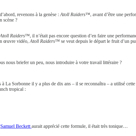
 d’abord, revenons à la genèse :
Atoll Raiders™
, avant d’être une perfo
n scène ?
Atoll Raiders™
, il n’était pas encore question d’en faire une performanc
mon œuvre vidéo,
Atoll Raiders™
se veut depuis le départ le fruit d’un pur 
s nous briefer un peu, nous introduire à votre travail littéraire ?
 à La Sorbonne il y a plus de dix ans – il se reconnaîtra – a utilisé cet
unch tropical :
,
Samuel Beckett
aurait apprécié cette formule, il était très tonique…