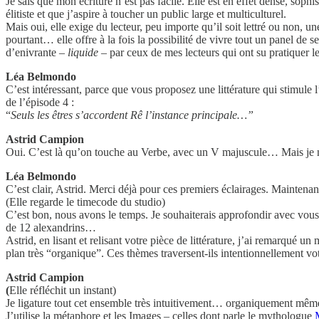
Je sais que mon écriture n’est pas facile. Elle est en effet dense, soph
élitiste et que j’aspire à toucher un public large et multiculturel.
Mais oui, elle exige du lecteur, peu importe qu’il soit lettré ou non, un
pourtant… elle offre à la fois la possibilité de vivre tout un panel de
d’enivrante –
liquide
– par ceux de mes lecteurs qui ont su pratiquer 
Léa Belmondo
C’est intéressant, parce que vous proposez une littérature qui stimule l
de l’épisode 4 :
“
Seuls les êtres s’accordent Rê l’instance principale…”
Astrid Campion
Oui. C’est là qu’on touche au Verbe, avec un V majuscule… Mais je n’é
Léa Belmondo
C’est clair, Astrid. Merci déjà pour ces premiers éclairages. Mainten
(Elle regarde le timecode du studio)
C’est bon, nous avons le temps. Je souhaiterais approfondir avec vo
de 12 alexandrins…
Astrid, en lisant et relisant votre pièce de littérature, j’ai remarqué 
plan très “organique”. Ces thèmes traversent-ils intentionnellement vot
Astrid Campion
(
Elle réfléchit un instant)
Je ligature tout cet ensemble très intuitivement… organiquement même
J’utilise la métaphore et les Images – celles dont parle le mythologue