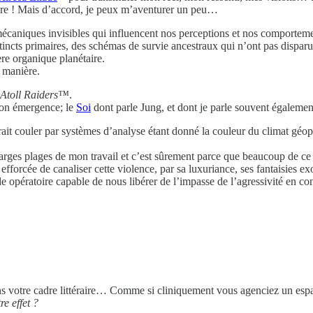
dire ! Mais d’accord, je peux m’aventurer un peu…
écaniques invisibles qui influencent nos perceptions et nos comporteme
ncts primaires, des schémas de survie ancestraux qui n’ont pas disparu s
e organique planétaire.
 manière.
Atoll Raiders™
.
 son émergence; le
Soi
dont parle Jung, et dont je parle souvent égalemen
ait couler par systèmes d’analyse étant donné la couleur du climat géopo
rges plages de mon travail et c’est sûrement parce que beaucoup de ce q
efforcée de canaliser cette violence, par sa luxuriance, ses fantaisies exo
ode opératoire capable de nous libérer de l’impasse de l’agressivité en
ans votre cadre littéraire… Comme si cliniquement vous agenciez un es
e effet ?