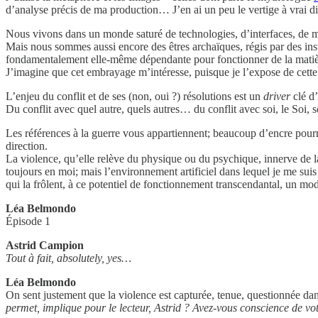
d’analyse précis de ma production… J’en ai un peu le vertige à vrai 
Nous vivons dans un monde saturé de technologies, d’interfaces, de m
Mais nous sommes aussi encore des êtres archaïques, régis par des insti
fondamentalement elle-même dépendante pour fonctionner de la matièr
J’imagine que cet embrayage m’intéresse, puisque je l’expose de cette
L’enjeu du conflit et de ses (non, oui ?) résolutions est un
driver
clé d’
Du conflit avec quel autre, quels autres… du conflit avec soi, le Soi,
Les références à la guerre vous appartiennent; beaucoup d’encre pourr
direction.
La violence, qu’elle relève du physique ou du psychique, innerve de la
toujours en moi; mais l’environnement artificiel dans lequel je me suis 
qui la frôlent, à ce potentiel de fonctionnement transcendantal, un m
Léa Belmondo
Épisode 1
Astrid Campion
Tout à fait, absolutely, yes…
Léa Belmondo
On sent justement que la violence est capturée, tenue, questionnée d
permet, implique pour le lecteur, Astrid ? Avez-vous conscience de votr