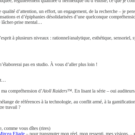
istiquée, régulièrement qualifiée d’hermétique ou d’élitiste; ce que je c
e qualité d’attention, un effort, un engagement, de la recherche – je pense
 sensations et d’épiphanies désolidarisées d’une quelconque compréhensio
le lâcher-prise mental…
’esprit à plusieurs niveaux : rationnel/analytique, esthétique, sensoriel
laborerai pas en studio. À vous d’aller plus loin !
ant…
us ma compréhension d’
Atoll Raiders™
. En lisant la série – oui auditeurs
un mélange de références à la technologie, au conflit armé, à la gamificat
re travail ?
, comme vous dîtes (rires)
Mircea Eliade
– pour transmuter mon réel, mon ressenti, mes visions… et 