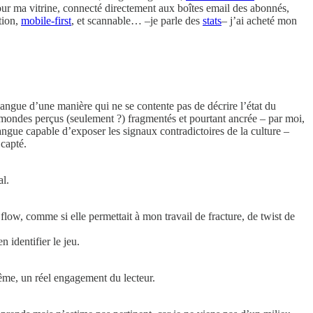
pour ma vitrine, connecté directement aux boîtes email des abonnés,
tion,
mobile-first
, et scannable… –je parle des
stats
– j’ai acheté mon
angue d’une manière qui ne se contente pas de décrire l’état du
s mondes perçus (seulement ?) fragmentés et pourtant ancrée – par moi,
angue capable d’exposer les signaux contradictoires de la culture –
 capté.
al.
flow, comme si elle permettait à mon travail de fracture, de twist de
n identifier le jeu.
même, un réel engagement du lecteur.