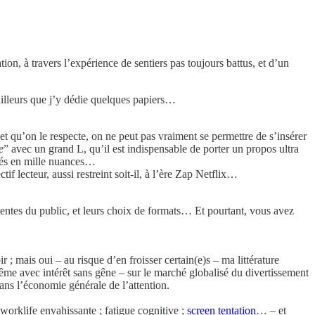
n, à travers l’expérience de sentiers pas toujours battus, et d’un
illeurs que j’y dédie quelques papiers…
, et qu’on le respecte, on ne peut pas vraiment se permettre de s’insérer
e
” avec un grand L, qu’il est indispensable de porter un propos ultra
clés en mille nuances…
tif lecteur, aussi restreint soit-il, à l’ère Zap Netflix…
ttentes du public, et leurs choix de formats… Et pourtant, vous avez
 ; mais oui – au risque d’en froisser certain(e)s – ma littérature
me avec intérêt sans gêne – sur le marché globalisé du divertissement
dans l’économie générale de l’attention.
worklife envahissante ; fatigue cognitive ;
screen tentation
… – et