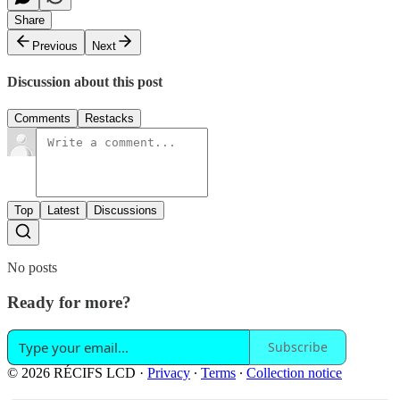
Share
Previous
Next
Discussion about this post
Comments
Restacks
Top
Latest
Discussions
No posts
Ready for more?
Subscribe
© 2026 RÉCIFS LCD
·
Privacy
∙
Terms
∙
Collection notice