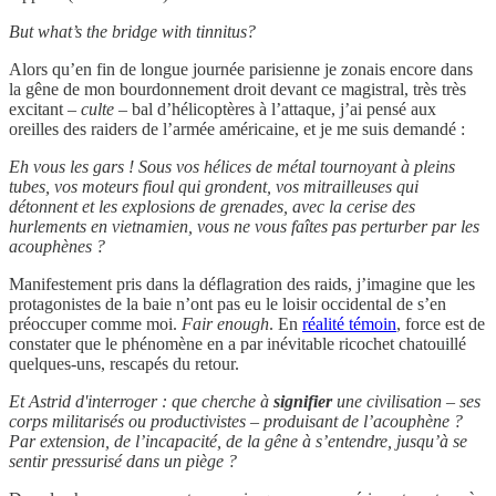
But what’s the bridge with tinnitus?
Alors qu’en fin de longue journée parisienne je zonais encore dans
la gêne de mon bourdonnement droit devant ce magistral, très très
excitant –
culte
– bal d’hélicoptères à l’attaque, j’ai pensé aux
oreilles des raiders de l’armée américaine, et je me suis demandé :
Eh vous les gars ! Sous vos hélices de métal tournoyant à pleins
tubes, vos moteurs fioul qui grondent, vos mitrailleuses qui
détonnent et les explosions de grenades, avec la cerise des
hurlements en vietnamien, vous ne vous faîtes pas perturber par les
acouphènes ?
Manifestement pris dans la déflagration des raids, j’imagine que les
protagonistes de la baie n’ont pas eu le loisir occidental de s’en
préoccuper comme moi.
Fair enough
. En
réalité témoin
, force est de
constater que le phénomène en a par inévitable ricochet chatouillé
quelques-uns, rescapés du retour.
Et Astrid d'interroger : que cherche à
signifier
une civilisation – ses
corps militarisés ou productivistes – produisant de l’acouphène ?
Par extension, de l’incapacité, de la gêne à s’entendre, jusqu’à se
sentir pressurisé dans un piège ?