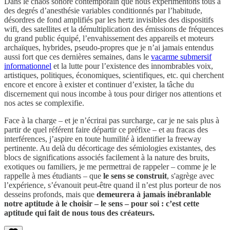
Dans le chaos sonore contemporain que nous expérimentons tous à
des degrés d’anesthésie variables conditionnés par l’habitude,
désordres de fond amplifiés par les hertz invisibles des dispositifs
wifi, des satellites et la démultiplication des émissions de fréquences
du grand public équipé, l’envahissement des appareils et moteurs
archaïques, hybrides, pseudo-propres que je n’ai jamais entendus
aussi fort que ces dernières semaines, dans le
vacarme submersif
informationnel
et la lutte pour l’existence des innombrables voix,
artistiques, politiques, économiques, scientifiques, etc. qui cherchent
encore et encore à exister et continuer d’exister, la tâche du
discernement qui nous incombe à tous pour diriger nos attentions et
nos actes se complexifie.
Face à la charge – et je n’écrirai pas surcharge, car je ne sais plus à
partir de quel référent faire départir ce préfixe – et au fracas des
interférences, j’aspire en toute humilité à identifier la freeway
pertinente. Au delà du décorticage des sémiologies existantes, des
blocs de significations associés facilement à la nature des bruits,
exotiques ou familiers, je me permettrai de rappeler – comme je le
rappelle à mes étudiants – que
le sens se construit
, s'agrège avec
l’expérience, s’évanouit peut-être quand il n’est plus porteur de nos
desseins profonds, mais que
demeurera à jamais inébranlable
notre aptitude à le choisir – le sens – pour soi : c’est cette
aptitude qui fait de nous tous des créateurs.