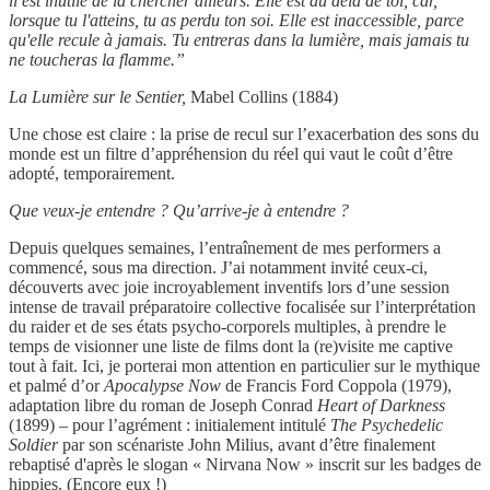
il est inutile de la chercher ailleurs. Elle est au delà de toi, car,
lorsque tu l'atteins, tu as perdu ton soi. Elle est inaccessible, parce
qu'elle recule à jamais. Tu entreras dans la lumière, mais jamais tu
ne toucheras la flamme.”
La Lumière sur le Sentier,
Mabel Collins (1884)
Une chose est claire : la prise de recul sur l’exacerbation des sons du
monde est un filtre d’appréhension du réel qui vaut le coût d’être
adopté, temporairement.
Que veux-je entendre ? Qu’arrive-je à entendre ?
Depuis quelques semaines, l’entraînement de mes performers a
commencé, sous ma direction. J’ai notamment invité ceux-ci,
découverts avec joie incroyablement inventifs lors d’une session
intense de travail préparatoire collective focalisée sur l’interprétation
du raider et de ses états psycho-corporels multiples, à prendre le
temps de visionner une liste de films dont la (re)visite me captive
tout à fait. Ici, je porterai mon attention en particulier sur le mythique
et palmé d’or
Apocalypse Now
de Francis Ford Coppola (1979),
adaptation libre du roman de Joseph Conrad
Heart of Darkness
(1899) – pour l’agrément : initialement intitulé
The Psychedelic
Soldier
par son scénariste John Milius, avant d’être finalement
rebaptisé d'après le slogan « Nirvana Now » inscrit sur les badges de
hippies. (Encore eux !)