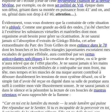
euphorie de l’écoute (celle de cette
mystérieuse chanson de la déesse
Mylène
, par exemple, ou de mon
set préféré de Vril
, épique dans
son début, grisant dans sa montée en puissance from 41’ and on, and
on, génial dans son drop à 43’46;
attention…
).
Évidemment, vous vous douterez que la contrainte de cette situation
m’a
obligée
. Comme une grande au-delà des ondes, j’ai été chercher
à l’extérieur les substances virtuelles et matérielles dont mon
organisme avait besoin pour gérer sa cicatrisation. Je ne saurai
jamais si l’absorption d’extraits de Ginkgo Biloba, cet arbre
extraordinaire du Parc des Trois Grilles de mon
enfance dans le 78
dont les branches et les feuilles triangles japonisantes escortaient mes
escalades de gamine effrénée, aura contribué par ses
vertus
antioxydantes spécifiques
à la cessation de ma peine, ou si le geste
n’aura relevé que de l’effet placebo. Je ne saurai jamais si les mains
professionnelles et sensibilisées de
x
ostéopathe sur mon front, ma
tête, mes tempes et les muscles de ma nuque auront contribué à
dénouer durablement les tensions de mon système désaxé, ou si le
simple fait d’avoir été reçue en dignité dans sa salle de pratique aura
suffi à combler mon vide illusoirement sonore. Je ne saurai jamais si
dans le silence et la pénombre la lecture de ces boucles de
mantras
orientaux
m’aura rapprochée de la flamme :
“Car en toi est la lumière du monde — la seule lumière qui puisse
être répandue sur le Sentier. Si tu es incapable de la percevoir en toi,