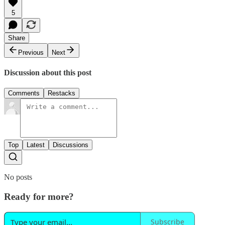
5
Share
Previous
Next
Discussion about this post
Comments
Restacks
Top
Latest
Discussions
No posts
Ready for more?
Subscribe